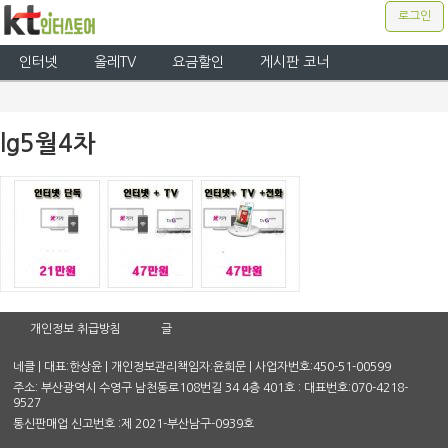
로그인
인터넷
올레TV
요금할인
게시판 코너
lg5월4차
개인정보 취급방침
글
네클 | 대표:한상윤 | 개인정보관리책임자:윤희문 | 사업자번호:450-51-00599
주소: 부산광역시 수영구 남천동로108번길 34 4층 401호 : 대표번호:070-4218-
9527
통신판매업 신고번호 :제 2021-부산남구-0939호