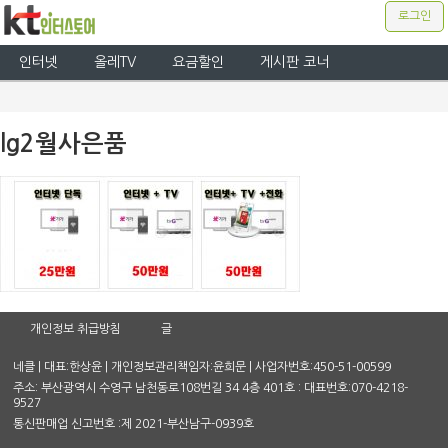
로그인
인터넷
올레TV
요금할인
게시판 코너
lg2월사은품
개인정보 취급방침
글
네클 | 대표:한상윤 | 개인정보관리책임자:윤희문 | 사업자번호:450-51-00599
주소: 부산광역시 수영구 남천동로108번길 34 4층 401호 : 대표번호:070-4218-
9527
통신판매업 신고번호 :제 2021-부산남구-0939호