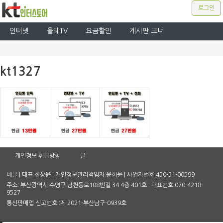
로그인
인터넷
올레TV
요금할인
게시판 코너
kt1327
개인정보 취급방침
글
네클 | 대표:한상윤 | 개인정보관리책임자:윤희문 | 사업자번호:450-51-00599
주소: 부산광역시 수영구 남천동로108번길 34 4층 401호 : 대표번호:070-4218-
9527
통신판매업 신고번호 :제 2021-부산남구-0939호