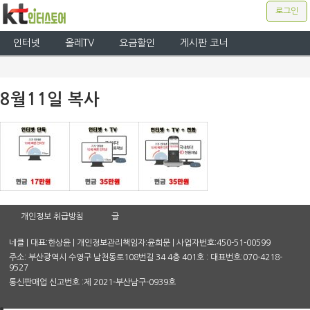
로그인
인터넷
올레TV
요금할인
게시판 코너
8월11일 복사
개인정보 취급방침
글
네클 | 대표:한상윤 | 개인정보관리책임자:윤희문 | 사업자번호:450-51-00599
주소: 부산광역시 수영구 남천동로108번길 34 4층 401호 : 대표번호:070-4218-
9527
통신판매업 신고번호 :제 2021-부산남구-0939호