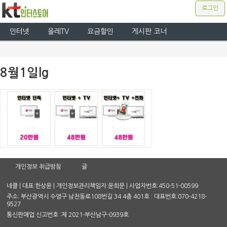
로그인
인터넷
올레TV
요금할인
게시판 코너
8월1일lg
개인정보 취급방침
글
네클 | 대표:한상윤 | 개인정보관리책임자:윤희문 | 사업자번호:450-51-00599
주소: 부산광역시 수영구 남천동로108번길 34 4층 401호 : 대표번호:070-4218-
9527
통신판매업 신고번호 :제 2021-부산남구-0939호