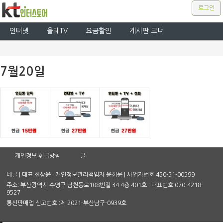
로그인
인터넷
올레TV
요금할인
게시판 코너
7월20일
개인정보 취급방침
글
네클 | 대표:한상윤 | 개인정보관리책임자:윤희문 | 사업자번호:450-51-00599
주소: 부산광역시 수영구 남천동로108번길 34 4층 401호 : 대표번호:070-4218-
9527
통신판매업 신고번호 :제 2021-부산남구-0939호