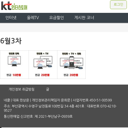
로그인
인터넷
올레TV
요금할인
게시판 코너
6월3차
개인정보 취급방침
글
네클 | 대표:한상윤 | 개인정보관리책임자:윤희문 | 사업자번호:450-51-00599
주소: 부산광역시 수영구 남천동로108번길 34 4층 401호 : 대표번호:070-4218-
9527
통신판매업 신고번호 :제 2021-부산남구-0939호