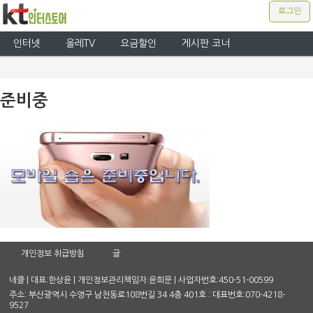
로그인
인터넷
올레TV
요금할인
게시판 코너
준비중
개인정보 취급방침
글
네클 | 대표:한상윤 | 개인정보관리책임자:윤희문 | 사업자번호:450-51-00599
주소: 부산광역시 수영구 남천동로108번길 34 4층 401호 : 대표번호:070-4218-
9527