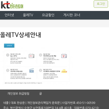
로그인
인터넷
올레TV
요금할인
게시판 코너
올레TV상세안내
개인정보 취급방침
글
네클 | 대표:한상윤 | 개인정보관리책임자:윤희문 | 사업자번호:450-51-00599
주소: 부산광역시 수영구 남천동로108번길 34 4층 401호 : 대표번호:070-4218-