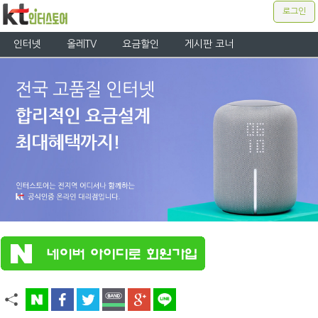
로그인
인터넷
올레TV
요금할인
게시판 코너