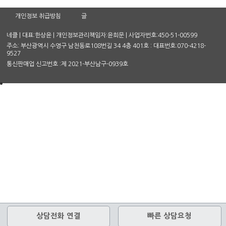
개인정보 취급방침
글
네클 | 대표:한상윤 | 개인정보관리책임자:윤희문 | 사업자번호:450-51-00599
주소: 부산광역시 수영구 남천동로108번길 34 4층 401호 : 대표번호:070-4218-
9527
통신판매업 신고번호 :제 2021-부산남구-0939호
상담전화 연결
빠른 상담요청