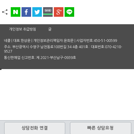
개인정보 취급방침
글
네클 | 대표:한상윤 | 개인정보관리책임자:윤희문 | 사업자번호:450-51-00599
주소: 부산광역시 수영구 남천동로108번길 34 4층 401호 : 대표번호:070-4218-
9527
통신판매업 신고번호 :제 2021-부산남구-0939호
상담전화 연결
빠른 상담요청