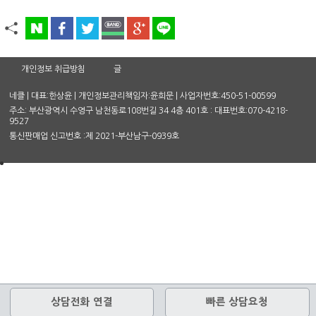
개인정보 취급방침
글
네클 | 대표:한상윤 | 개인정보관리책임자:윤희문 | 사업자번호:450-51-00599
주소: 부산광역시 수영구 남천동로108번길 34 4층 401호 : 대표번호:070-4218-
9527
통신판매업 신고번호 :제 2021-부산남구-0939호
상담전화 연결
빠른 상담요청