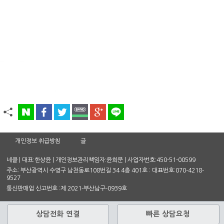
개인정보 취급방침
글
네클 | 대표:한상윤 | 개인정보관리책임자:윤희문 | 사업자번호:450-51-00599
주소: 부산광역시 수영구 남천동로108번길 34 4층 401호 : 대표번호:070-4218-
9527
통신판매업 신고번호 :제 2021-부산남구-0939호
상담전화 연결
빠른 상담요청