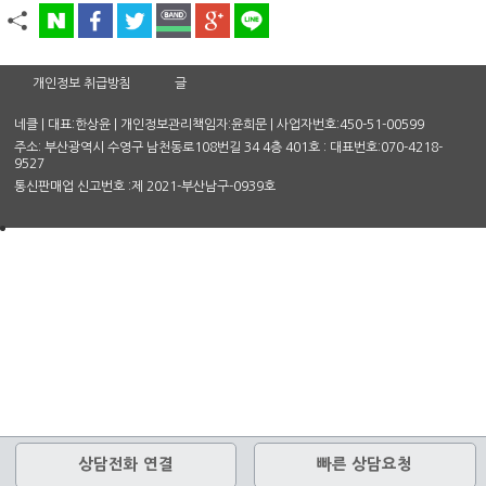
개인정보 취급방침
글
네클 | 대표:한상윤 | 개인정보관리책임자:윤희문 | 사업자번호:450-51-00599
주소: 부산광역시 수영구 남천동로108번길 34 4층 401호 : 대표번호:070-4218-
9527
통신판매업 신고번호 :제 2021-부산남구-0939호
상담전화 연결
빠른 상담요청