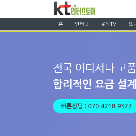
홈
인터넷
올레TV
요