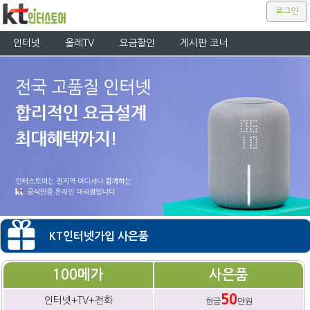
로그인
인터넷
올레TV
요금할인
게시판 코너
KT인터넷가입 사은품
100메가
사은품
50
인터넷+TV+전화
현금
만원