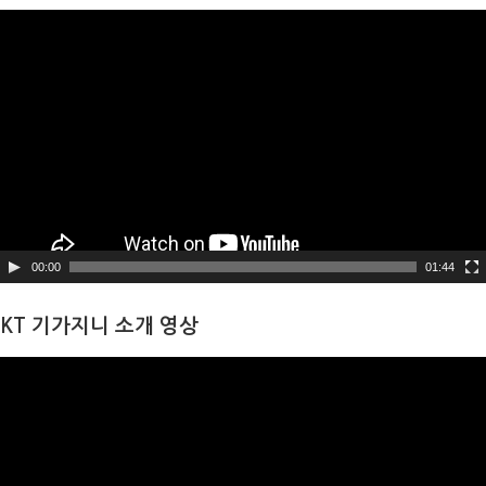
비
디
오
플
레
이
어
00:00
01:44
KT 기가지니 소개 영상
비
디
오
플
레
이