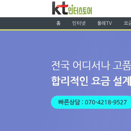
홈
인터넷
올레TV
요