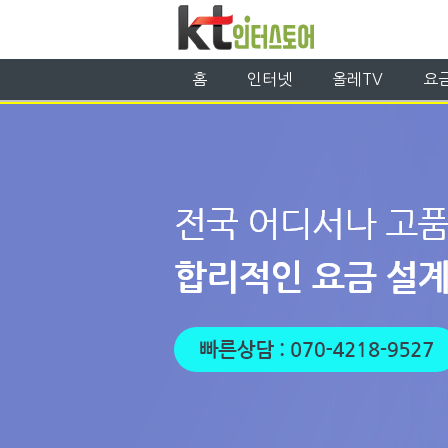
홈
인터넷
올레TV
요