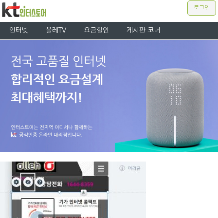
로그인
인터넷
올레TV
요금할인
게시판 코너