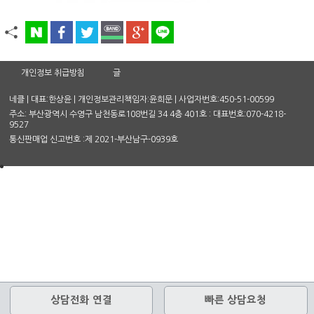
개인정보 취급방침
글
네클 | 대표:한상윤 | 개인정보관리책임자:윤희문 | 사업자번호:450-51-00599
주소: 부산광역시 수영구 남천동로108번길 34 4층 401호 : 대표번호:070-4218-
9527
통신판매업 신고번호 :제 2021-부산남구-0939호
상담전화 연결
빠른 상담요청