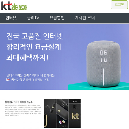
로그인
인터넷
올레TV
요금할인
게시판 코너