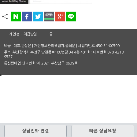
개인정보 취급방침
글
네클 | 대표:한상윤 | 개인정보관리책임자:윤희문 | 사업자번호:450-51-00599
주소: 부산광역시 수영구 남천동로108번길 34 4층 401호 : 대표번호:070-4218-
9527
통신판매업 신고번호 :제 2021-부산남구-0939호
상담전화 연결
빠른 상담요청