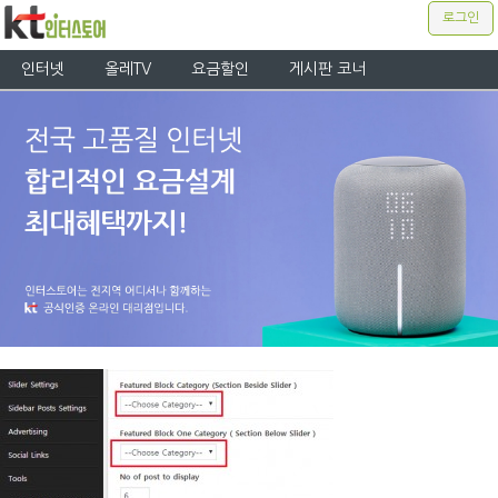
로그인
인터넷
올레TV
요금할인
게시판 코너