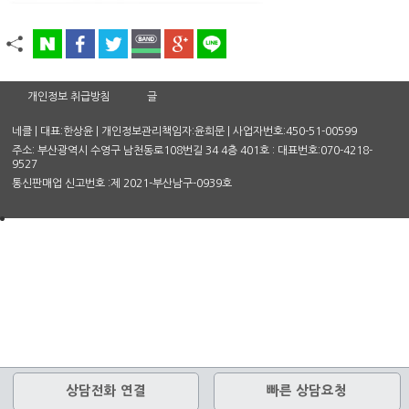
개인정보 취급방침
글
네클 | 대표:한상윤 | 개인정보관리책임자:윤희문 | 사업자번호:450-51-00599
주소: 부산광역시 수영구 남천동로108번길 34 4층 401호 : 대표번호:070-4218-
9527
통신판매업 신고번호 :제 2021-부산남구-0939호
상담전화 연결
빠른 상담요청