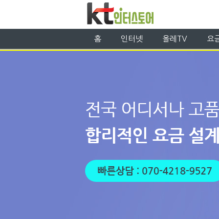
홈
인터넷
올레TV
요