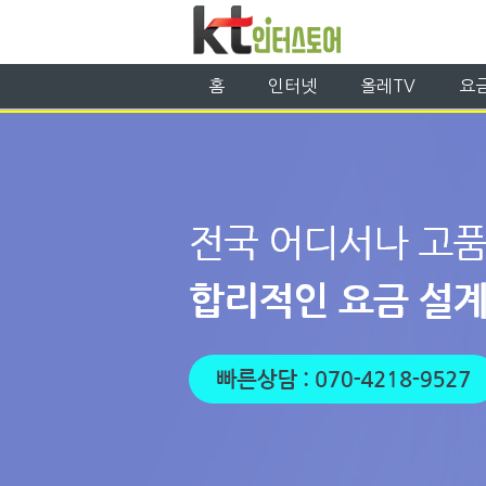
홈
인터넷
올레TV
요