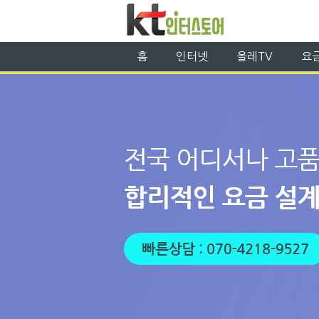
홈
인터넷
올레TV
요