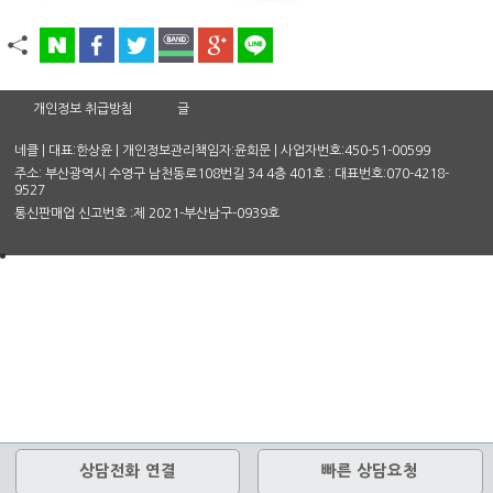
개인정보 취급방침
글
네클 | 대표:한상윤 | 개인정보관리책임자:윤희문 | 사업자번호:450-51-00599
주소: 부산광역시 수영구 남천동로108번길 34 4층 401호 : 대표번호:070-4218-
9527
통신판매업 신고번호 :제 2021-부산남구-0939호
상담전화 연결
빠른 상담요청