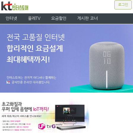
로그인
인터넷
올레TV
요금할인
게시판 코너