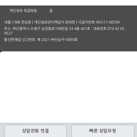
개인정보 취급방침
글
네클 | 대표:한상윤 | 개인정보관리책임자:윤희문 | 사업자번호:450-51-00599
주소: 부산광역시 수영구 남천동로108번길 34 4층 401호 : 대표번호:070-4218-
9527
통신판매업 신고번호 :제 2021-부산남구-0939호
상담전화 연결
빠른 상담요청