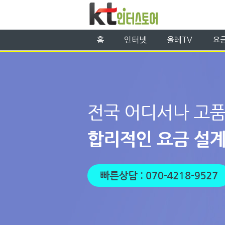
홈
인터넷
올레TV
요