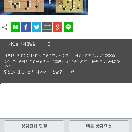
개인정보 취급방침
글
네클 | 대표:한상윤 | 개인정보관리책임자:윤희문 | 사업자번호:450-51-00599
주소: 부산광역시 수영구 남천동로108번길 34 4층 401호 : 대표번호:070-4218-
9527
통신판매업 신고번호 :제 2021-부산남구-0939호
상담전화 연결
빠른 상담요청