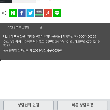
개인정보 취급방침
글
네클 | 대표:한상윤 | 개인정보관리책임자:윤희문 | 사업자번호:450-51-00599
주소: 부산광역시 수영구 남천동로108번길 34 4층 401호 : 대표번호:070-4218-
9527
통신판매업 신고번호 :제 2021-부산남구-0939호
상담전화 연결
빠른 상담요청