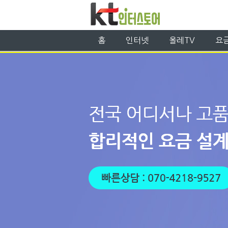
홈
인터넷
올레TV
요