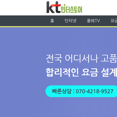
홈
인터넷
올레TV
요