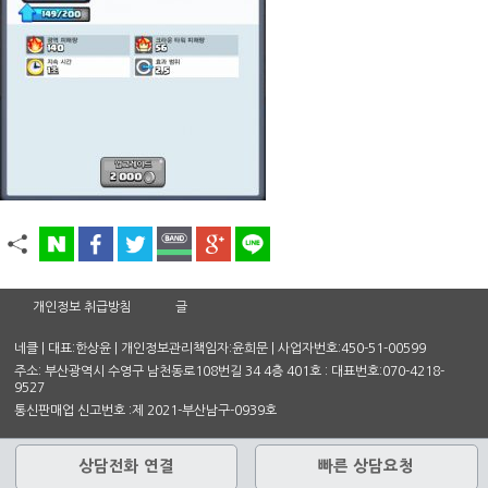
개인정보 취급방침
글
네클 | 대표:한상윤 | 개인정보관리책임자:윤희문 | 사업자번호:450-51-00599
주소: 부산광역시 수영구 남천동로108번길 34 4층 401호 : 대표번호:070-4218-
9527
통신판매업 신고번호 :제 2021-부산남구-0939호
상담전화 연결
빠른 상담요청