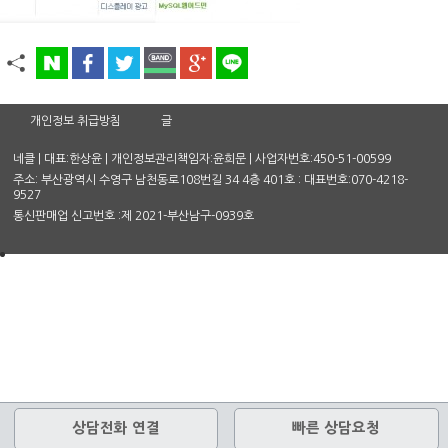
개인정보 취급방침
글
네클 | 대표:한상윤 | 개인정보관리책임자:윤희문 | 사업자번호:450-51-00599
주소: 부산광역시 수영구 남천동로108번길 34 4층 401호 : 대표번호:070-4218-
9527
통신판매업 신고번호 :제 2021-부산남구-0939호
상담전화 연결
빠른 상담요청