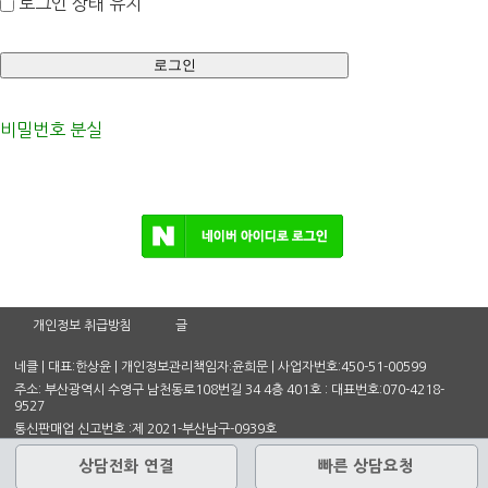
로그인 상태 유지
비밀번호 분실
개인정보 취급방침
글
네클 | 대표:한상윤 | 개인정보관리책임자:윤희문 | 사업자번호:450-51-00599
주소: 부산광역시 수영구 남천동로108번길 34 4층 401호 : 대표번호:070-4218-
9527
통신판매업 신고번호 :제 2021-부산남구-0939호
상담전화 연결
빠른 상담요청