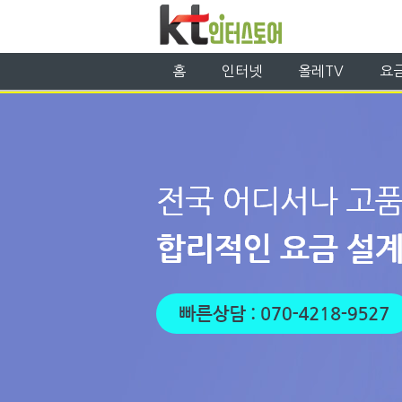
홈
인터넷
올레TV
요