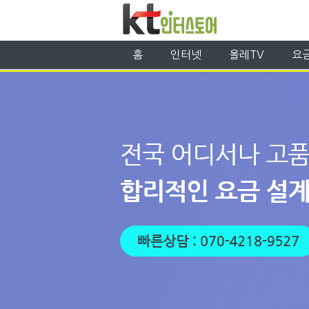
홈
인터넷
올레TV
요