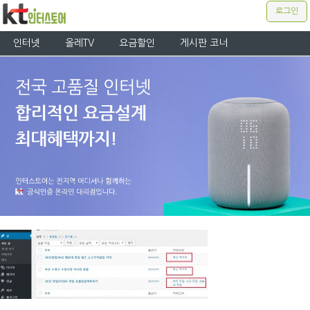
로그인
인터넷
올레TV
요금할인
게시판 코너