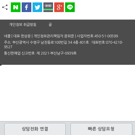
개인정보 취급방침
글
네클 | 대표:한상윤 | 개인정보관리책임자:윤희문 | 사업자번호:450-51-00599
주소: 부산광역시 수영구 남천동로108번길 34 4층 401호 : 대표번호:070-4218-
9527
통신판매업 신고번호 :제 2021-부산남구-0939호
상담전화 연결
빠른 상담요청