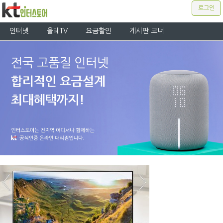
로그인
인터넷
올레TV
요금할인
게시판 코너