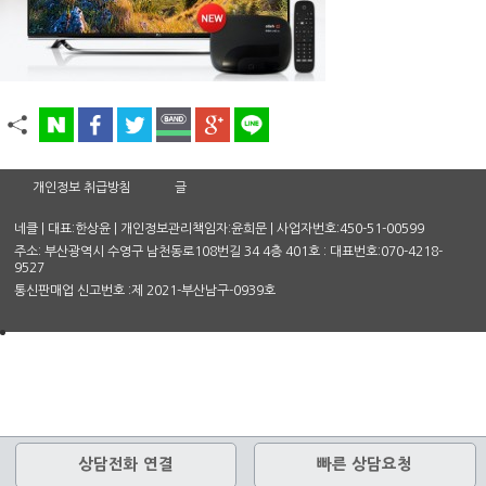
개인정보 취급방침
글
네클 | 대표:한상윤 | 개인정보관리책임자:윤희문 | 사업자번호:450-51-00599
주소: 부산광역시 수영구 남천동로108번길 34 4층 401호 : 대표번호:070-4218-
9527
통신판매업 신고번호 :제 2021-부산남구-0939호
상담전화 연결
빠른 상담요청