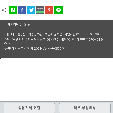
개인정보 취급방침
글
네클 | 대표:한상윤 | 개인정보관리책임자:윤희문 | 사업자번호:450-51-00599
주소: 부산광역시 수영구 남천동로108번길 34 4층 401호 : 대표번호:070-4218-
9527
통신판매업 신고번호 :제 2021-부산남구-0939호
상담전화 연결
빠른 상담요청