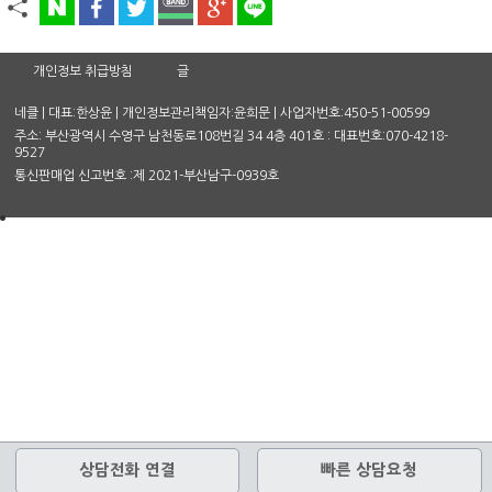
개인정보 취급방침
글
네클 | 대표:한상윤 | 개인정보관리책임자:윤희문 | 사업자번호:450-51-00599
주소: 부산광역시 수영구 남천동로108번길 34 4층 401호 : 대표번호:070-4218-
9527
통신판매업 신고번호 :제 2021-부산남구-0939호
상담전화 연결
빠른 상담요청