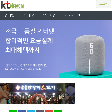
로그인
인터넷
올레TV
요금할인
게시판 코너