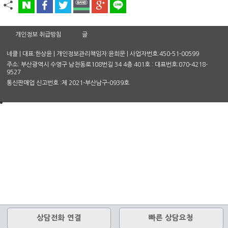
개인정보 취급방침
글
네클 | 대표:한상윤 | 개인정보관리책임자:윤희문 | 사업자번호:450-51-00599
주소: 부산광역시 수영구 남천동로108번길 34 4층 401호 : 대표번호:070-4218-
9527
통신판매업 신고번호 :제 2021-부산남구-0939호
상담전화 연결
빠른 상담요청