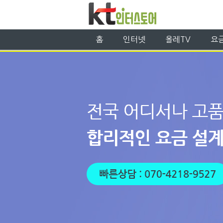
홈
인터넷
올레TV
요