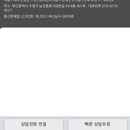
네클 | 대표:한상윤 | 개인정보관리책임자:윤희문 | 사업자번호:450-51-00599
주소: 부산광역시 수영구 남천동로108번길 34 4층 401호 : 대표번호:070-4218-
9527
통신판매업 신고번호 :제 2021-부산남구-0939호
상담전화 연결
빠른 상담요청