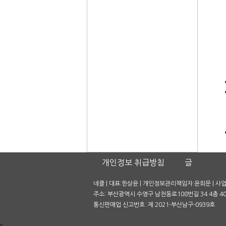
개인정보 취급방침
글
네클 | 대표:한상윤 | 개인정보관리책임자:윤희문 | 사업자
주소: 부산광역시 수영구 남천동로108번길 34 4층 401호
통신판매업 신고번호 :제 2021-부산남구-0939호