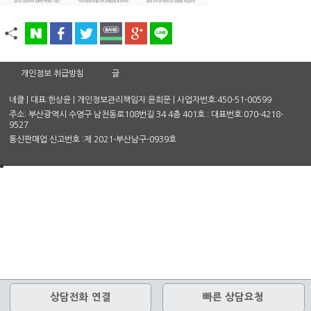
개인정보 취급방침
글
네클 | 대표:한상윤 | 개인정보관리책임자:윤희문 | 사업자번호:450-51-00599
주소: 부산광역시 수영구 남천동로108번길 34 4층 401호 : 대표번호:070-4218-
9527
통신판매업 신고번호 :제 2021-부산남구-0939호
상담전화 연결
빠른 상담요청