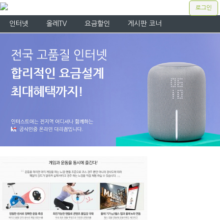
로그인
인터넷
올레TV
요금할인
게시판 코너