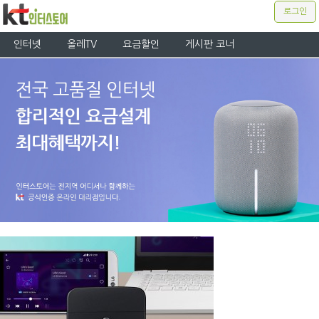
로그인
인터넷
올레TV
요금할인
게시판 코너