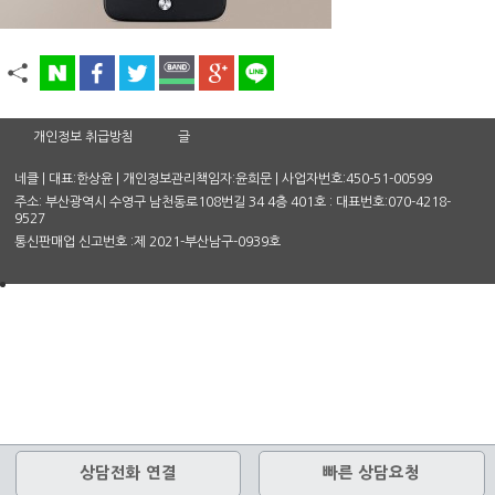
개인정보 취급방침
글
네클 | 대표:한상윤 | 개인정보관리책임자:윤희문 | 사업자번호:450-51-00599
주소: 부산광역시 수영구 남천동로108번길 34 4층 401호 : 대표번호:070-4218-
9527
통신판매업 신고번호 :제 2021-부산남구-0939호
상담전화 연결
빠른 상담요청