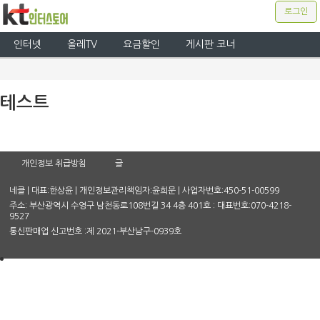
로그인
인터넷
올레TV
요금할인
게시판 코너
테스트
개인정보 취급방침
글
네클 | 대표:한상윤 | 개인정보관리책임자:윤희문 | 사업자번호:450-51-00599
주소: 부산광역시 수영구 남천동로108번길 34 4층 401호 : 대표번호:070-4218-
9527
통신판매업 신고번호 :제 2021-부산남구-0939호