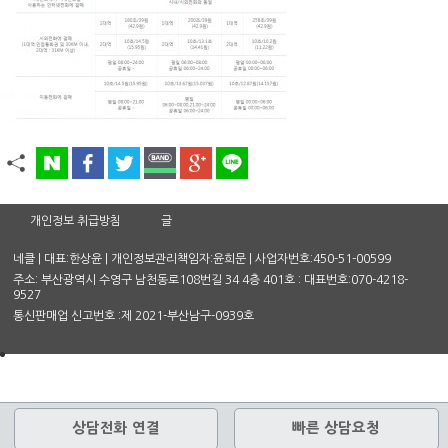
개인정보 취급방침
글
네클 | 대표:한상윤 | 개인정보관리책임자:윤희문 | 사업자번호:450-51-00599
주소: 부산광역시 수영구 남천동로108번길 34 4층 401호 : 대표번호:070-4218-
9527
통신판매업 신고번호 :제 2021-부산남구-0939호
상담전화 연결
빠른 상담요청