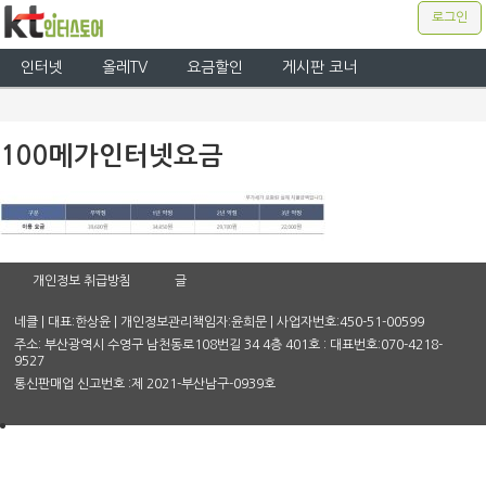
로그인
인터넷
올레TV
요금할인
게시판 코너
100메가인터넷요금
개인정보 취급방침
글
네클 | 대표:한상윤 | 개인정보관리책임자:윤희문 | 사업자번호:450-51-00599
주소: 부산광역시 수영구 남천동로108번길 34 4층 401호 : 대표번호:070-4218-
9527
통신판매업 신고번호 :제 2021-부산남구-0939호